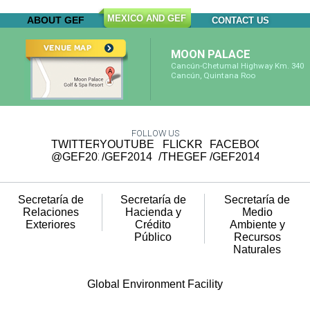
MEXICO AND GEF
ABOUT GEF
CONTACT US
MOON PALACE
Cancún-Chetumal Highway Km. 340
Cancún, Quintana Roo
FOLLOW US
TWITTER
YOUTUBE
FLICKR
FACEBOOK
@GEF2014
/GEF2014
/THEGEF
/GEF2014
Secretaría de
Secretaría de
Secretaría de
Relaciones
Hacienda y
Medio
Exteriores
Crédito
Ambiente y
Público
Recursos
Naturales
Global Environment Facility