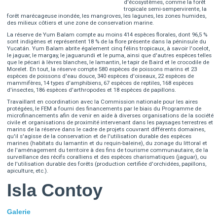
d'écosystèmes, comme la forêt
tropicale semi-sempervirente, la
forêt marécageuse inondée, les mangroves, les lagunes, les zones humides,
des milieux côtiers et une zone de conservation marine.
La réserve de Yum Balam compte au moins 414 espèces florales, dont 96,5 %
sont indigènes et représentent 18 % de la flore présente dans la péninsule du
Yucatán. Yum Balam abrite également cinq félins tropicaux, à savoir l'ocelot,
le jaguar, le margay, le jaguarundi et le puma, ainsi que d'autres espèces telles
que le pécari à lèvres blanches, le lamantin, le tapir de Baird et le crocodile de
Morelet. En tout, la réserve compte 580 espèces de poissons marins et 23
espèces de poissons d'eau douce, 340 espèces d'oiseaux, 22 espèces de
mammifères, 14 types d'amphibiens, 67 espèces de reptiles, 168 espèces
d'insectes, 186 espèces d'arthropodes et 18 espèces de papillons.
Travaillant en coordination avec la Commission nationale pour les aires
protégées, le FEM a fourni des financements par le biais du Programme de
microfinancements afin de venir en aide à diverses organisations de la société
civile et organisations de proximité intervenant dans les paysages terrestres et
marins de la réserve dans le cadre de projets couvrant différents domaines,
qu'il s'agisse de la conservation et de l'utilisation durable des espèces
marines (habitats du lamantin et du requin-baleine), du zonage du littoral et
de l'aménagement du territoire à des fins de tourisme communautaire, de la
surveillance des récifs coralliens et des espèces charismatiques (jaguar), ou
de l'utilisation durable des forêts (production certifiée d'orchidées, papillons,
apiculture, etc.).
Isla Contoy
Galerie