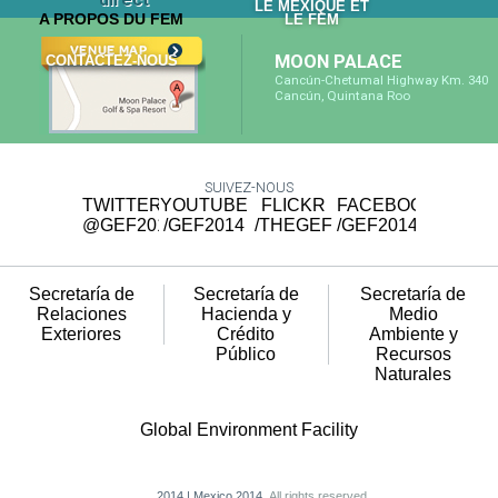
LE MEXIQUE ET
A PROPOS DU FEM
LE FEM
MOON PALACE
CONTACTEZ-NOUS
Cancún-Chetumal Highway Km. 340
Cancún, Quintana Roo
SUIVEZ-NOUS
TWITTER
YOUTUBE
FLICKR
FACEBOOK
@GEF2014
/GEF2014
/THEGEF
/GEF2014
Secretaría de
Secretaría de
Secretaría de
Relaciones
Hacienda y
Medio
Exteriores
Crédito
Ambiente y
Público
Recursos
Naturales
Global Environment Facility
2014 | Mexico 2014.
All rights reserved