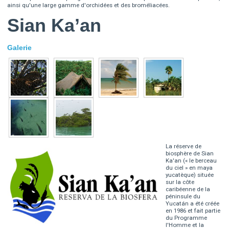
ainsi qu'une large gamme d'orchidées et des broméliacées.
Sian Ka’an
Galerie
La réserve de
biosphère de Sian
Ka'an (« le berceau
du ciel » en maya
yucatèque) située
sur la côte
caribéenne de la
péninsule du
Yucatán a été créée
en 1986 et fait partie
du Programme
l'Homme et la