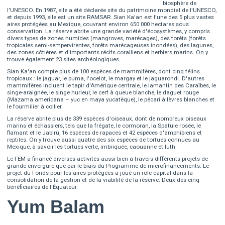
biosphère de
l'UNESCO. En 1987, elle a été déclarée site du patrimoine mondial de l'UNESCO,
et depuis 1993, elle est un site RAMSAR. Sian Ka'an est l'une des 5 plus vastes
aires protégées au Mexique, couvrant environ 650 000 hectares sous
conservation. La réserve abrite une grande variété d'écosystèmes, y compris
divers types de zones humides (mangroves, marécages), des forêts (forêts
tropicales semi-sempervirentes, forêts marécageuses inondées), des lagunes,
des zones côtières et d'importants récifs coralliens et herbiers marins. On y
trouve également 23 sites archéologiques.
Sian Ka'an compte plus de 100 espèces de mammifères, dont cinq félins
tropicaux : le jaguar, le puma, l'ocelot, le margay et le jaguarondi. D'autres
mammifères incluent le tapir d'Amérique centrale, le lamantin des Caraïbes, le
singe-araignée, le singe hurleur, le cerf à queue blanche, le daguet rouge
(Mazama americana – yuc en maya yucatèque), le pécari à lèvres blanches et
le fourmilier à collier.
La réserve abrite plus de 339 espèces d'oiseaux, dont de nombreux oiseaux
marins et échassiers, tels que la frégate, le cormoran, la Spatule rosée, le
flamant et le Jabiru, 16 espèces de rapaces et 42 espèces d'amphibiens et
reptiles. On y trouve aussi quatre des six espèces de tortues connues au
Mexique, à savoir les tortues verte, imbriquée, caouanne et luth.
Le FEM a financé diverses activités aussi bien à travers différents projets de
grande envergure que par le biais du Programme de microfinancements. Le
projet du Fonds pour les aires protégées a joué un rôle capital dans la
consolidation de la gestion et de la viabilité de la réserve. Deux des cinq
bénéficiaires de l'Équateur
Yum Balam