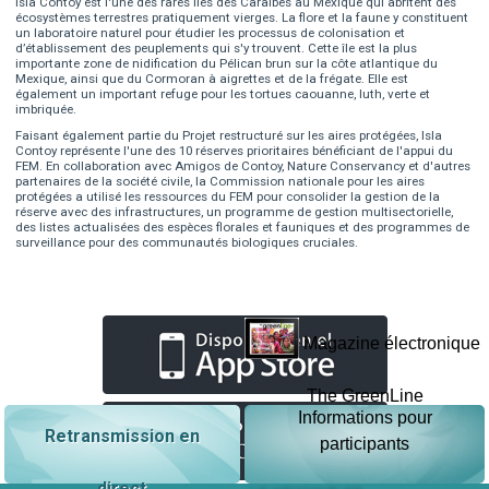
Isla Contoy est l'une des rares îles des Caraïbes au Mexique qui abritent des
écosystèmes terrestres pratiquement vierges. La flore et la faune y constituent
un laboratoire naturel pour étudier les processus de colonisation et
d’établissement des peuplements qui s'y trouvent. Cette île est la plus
importante zone de nidification du Pélican brun sur la côte atlantique du
Mexique, ainsi que du Cormoran à aigrettes et de la frégate. Elle est
également un important refuge pour les tortues caouanne, luth, verte et
imbriquée.
Faisant également partie du Projet restructuré sur les aires protégées, Isla
Contoy représente l'une des 10 réserves prioritaires bénéficiant de l'appui du
FEM. En collaboration avec Amigos de Contoy, Nature Conservancy et d'autres
partenaires de la société civile, la Commission nationale pour les aires
protégées a utilisé les ressources du FEM pour consolider la gestion de la
réserve avec des infrastructures, un programme de gestion multisectorielle,
des listes actualisées des espèces florales et fauniques et des programmes de
surveillance pour des communautés biologiques cruciales.
Magazine électronique
The GreenLine
Informations pour
Retransmission en
participants
direct