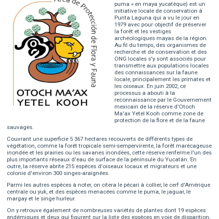
puma » en maya yucatèque) est un
initiative locale de conservation à
Punta Laguna qui a vu le jour en
1979 avec pour objectif de préserver
la forêt et les vestiges
archéologiques mayas de la région.
Au fil du temps, des organismes de
recherche et de conservation et des
ONG locales s'y sont associés pour
transmettre aux populations locales
des connaissances sur la faune
locale, principalement les primates et
les oiseaux. En juin 2002, ce
processus a abouti à la
reconnaissance par le Gouvernement
mexicain de la réserve d'Otoch
Ma'ax Yetel Kooh comme zone de
protection de la flore et de la faune
sauvages.
Couvrant une superficie 5 367 hectares recouverts de différents types de
végétation, comme la forêt tropicale semi-sempervirente, la forêt marécageuse
inondée et les prairies ou les savanes inondées, cette réserve renferme l'un des
plus importants réseaux d'eau de surface de la péninsule du Yucatán. En
outre, la réserve abrite 215 espèces d'oiseaux locaux et migrateurs et une
colonie d'environ 300 singes-araignées.
Parmi les autres espèces à noter, on citera le pécari à collier, le cerf d'Amérique
centrale ou yuk, et des espèces menacées comme le puma, le jaguar, le
margay et le singe hurleur.
On y retrouve également de nombreuses variétés de plantes dont 19 espèces
endémiques et deux qui figurent sur la liste des espèces en voie de disparition,