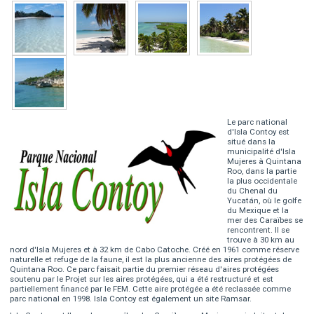
Le parc national
d'Isla Contoy est
situé dans la
municipalité d'Isla
Mujeres à Quintana
Roo, dans la partie
la plus occidentale
du Chenal du
Yucatán, où le golfe
du Mexique et la
mer des Caraïbes se
rencontrent. Il se
trouve à 30 km au
nord d'Isla Mujeres et à 32 km de Cabo Catoche. Créé en 1961 comme réserve
naturelle et refuge de la faune, il est la plus ancienne des aires protégées de
Quintana Roo. Ce parc faisait partie du premier réseau d'aires protégées
soutenu par le Projet sur les aires protégées, qui a été restructuré et est
partiellement financé par le FEM. Cette aire protégée a été reclassée comme
parc national en 1998. Isla Contoy est également un site Ramsar.